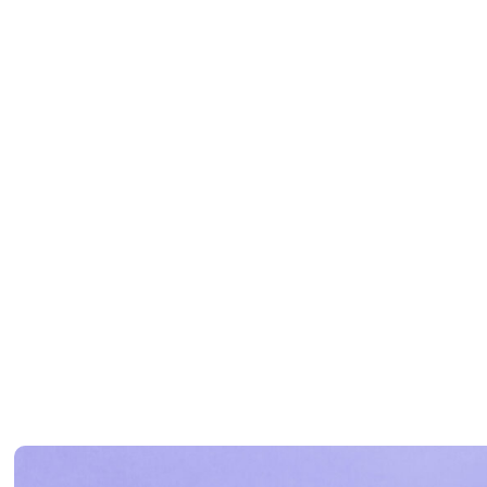
l’ensemble des adhérent
mutuelle.
L’esprit mutualiste c’est ç